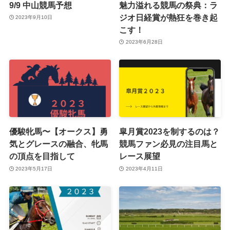
9/9 中山競馬予想
魅力溢れる競馬の祭典：ラ
ジオ日経賞が熱狂を巻き起
2023年9月10日
こす！
2023年6月28日
優駿牝馬〜【オークス】勇
皐月賞2023を制するのは？
気とグレースの融合、牝馬
競馬ファン必見の注目馬と
の頂点を目指して
レース展望
2023年5月17日
2023年4月11日