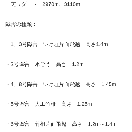
・芝→ダート 2970m、3110m
障害の種類：
・1、3号障害 いけ垣片面飛越 高さ1.4m
・2号障害 水ごう 高さ 1.2m
・4、8号障害 いけ垣片面飛越 高さ 1.45m
・5号障害 人工竹柵 高さ 1.25m
・6号障害 竹柵片面飛越 高さ 1.2m～1.4m