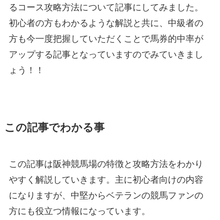
るコース攻略方法について記事にしてみました。
初心者の方もわかるような解説と共に、中級者の
方も今一度把握していただくことで馬券的中率が
アップする記事となっていますのでみていきまし
ょう！！
この記事でわかる事
この記事は阪神競馬場の特徴と攻略方法をわかり
やすく解説していきます。主に初心者向けの内容
になりますが、中堅からベテランの競馬ファンの
方にも役立つ情報になっています。