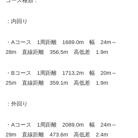
コース種類：
：内回り
・Aコース 1周距離 1689.0m 幅 24m～
28m 直線距離 356.5m 高低差 1.9m
・Bコース 1周距離 1713.2m 幅 20m～
25m 直線距離 359.1m 高低差 1.9m
：外回り
・Aコース 1周距離 2089.0m 幅 24m～
29m 直線距離 473.6m 高低差 2.4m