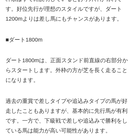
す。好位先行が理想のスタイルですが、ダート
1200mよりは差し馬にもチャンスがあります。
■ダート1800m
ダート1800mは、正面スタンド前直線の右部分か
らスタートします。外枠の方が芝を長く走ること
になります。
過去の重賞で差しタイプや追込みタイプの馬が好
走したこともありますが、基本的に先行馬が有利
です。一方で、下級戦で差しや追込みで勝利をし
ている馬は能力が高い可能性があります。