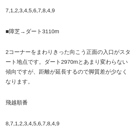
7,1,2,3,4,5,6,7,8,4,9
■障芝→ダート3110m
2コーナーをまわりきった向こう正面の入口がスタ
ート地点です。ダート2970mとあまり変わらない
傾向ですが、距離が延長するので脚質差が少なく
なります。
飛越順番
8,7,1,2,3,4,5,6,7,8,4,9