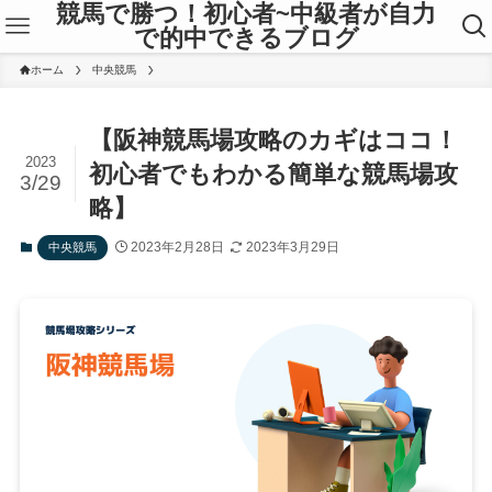
競馬で勝つ！初心者~中級者が自力
で的中できるブログ
ホーム
中央競馬
【阪神競馬場攻略のカギはココ！
2023
初心者でもわかる簡単な競馬場攻
3/29
略】
2023年2月28日
2023年3月29日
中央競馬