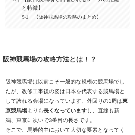
と特徴】
【阪神競馬場の攻略のまとめ】
阪神競馬場の攻略方法とは！？
阪神競馬場は以前こそ一般的な規模の競馬場でし
たが、改修工事後の姿は日本を代表する競馬場と
して誇れる会場になっています。外回りの1周は
東
京競馬場
よりも
長くなっています
し、直線も新
潟、東京に次いで3番目の長さです。
そこで、馬券的中において大切な要素となってく