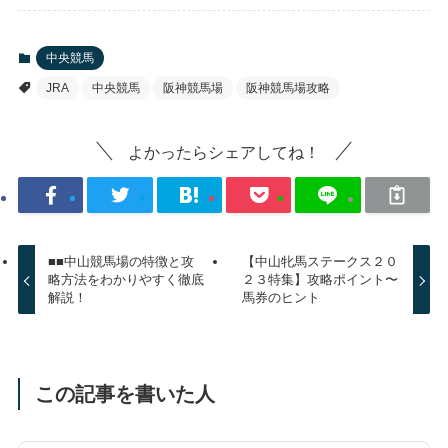
中央競馬
JRA
中央競馬
阪神競馬場
阪神競馬場攻略
よかったらシェアしてね！
■■中山競馬場の特徴と攻
【中山牝馬ステークス２０
略方法をわかりやすく徹底
２３特集】攻略ポイント〜
解説！
馬券のヒント
この記事を書いた人