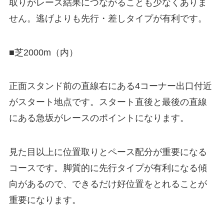
取りがレース結果につながることも少なくありま
せん。逃げよりも先行・差しタイプが有利です。
■芝2000m（内）
正面スタンド前の直線右にある4コーナー出口付近
がスタート地点です。スタート直後と最後の直線
にある急坂がレースのポイントになります。
見た目以上に位置取りとペース配分が重要になる
コースです。脚質的に先行タイプが有利になる傾
向があるので、できるだけ好位置をとれることが
重要になります。