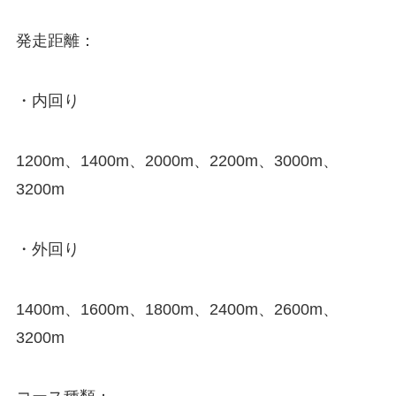
発走距離：
・内回り
1200m、1400m、2000m、2200m、3000m、
3200m
・外回り
1400m、1600m、1800m、2400m、2600m、
3200m